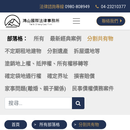
法律諮詢專線
0980-808949
04-23210377
聯絡我們
部落格：
所有
最新經典案例
分割共有物
不定期租地建物
分割遺產
拆屋還地等
塗銷地上權、抵押權、所有權移轉等
確定袋地通行權
確定界址
損害賠償
家事問題(離婚、親子關係)
民事債權債務案件
首頁
所有部落格
分割共有物