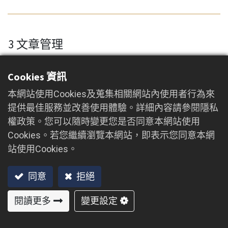
3 文章管理
×
原物分割
Cookies 資訊
本網站使用Cookies及蒐集相關網站內使用者行為來
台中地院 110年度訴字第1437號
提供最佳服務並改善使用體驗。詳細內容請參閱隱私
權政策。您可以隨時變更您是否同意本網站使用
2024/05/15
Cookies。若您繼續瀏覽本網站，即表示您同意本網
站使用Cookies。
裁判字號：110年度訴字第1437號 裁判日期：112年09
月22日 裁判案由：分割共有物 臺灣臺中地方法院民事
同意
拒絕
判決 110年度訴字第1437號 原 告 王○○ 王○○ 王○○ 共
同 訴訟代理人 陳文慧律師 被 告 王○ 鄭○○ 王○○ 訴訟代
閱讀更多
變更設定
理人 許博堯律師 複 代理人 戴連宏律師 高子涵 上列當
事人間請求分割共有物事件，本院於民國112年5月19