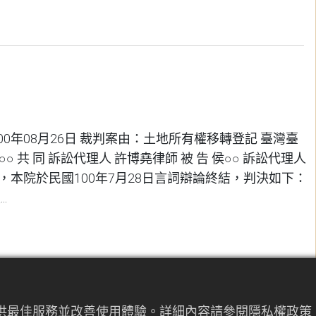
00年08月26日 裁判案由：土地所有權移轉登記 臺灣臺
○○ 共 同 訴訟代理人 許博堯律師 被 告 侯○○ 訴訟代理人
本院於民國100年7月28日言詞辯論終結，判決如下：
.
提供最佳服務並改善使用體驗。詳細內容請參閱隱私權政策。