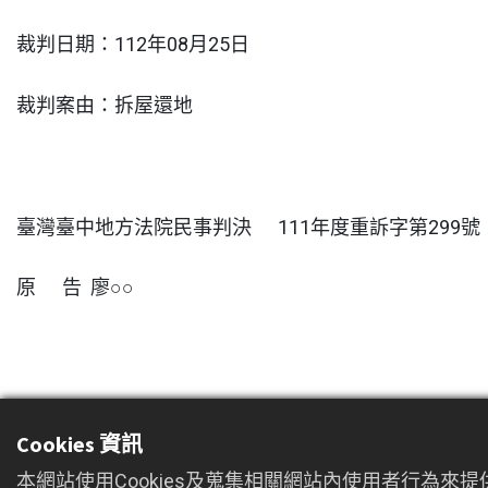
裁判日期：112年08月25日
裁判案由：拆屋還地
臺灣臺中地方法院民事判決 111年度重訴字第299號
原 告 廖○○
訴訟代理人 戴連宏律師
Cookies 資訊
複 代理人 許博堯律師
本網站使用Cookies及蒐集相關網站內使用者行為來